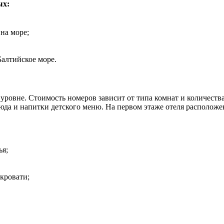
ых:
на море;
алтийское море.
ровне. Стоимость номеров зависит от типа комнат и количеств
люда и напитки детского меню. На первом этаже отеля располож
ья;
кровати;