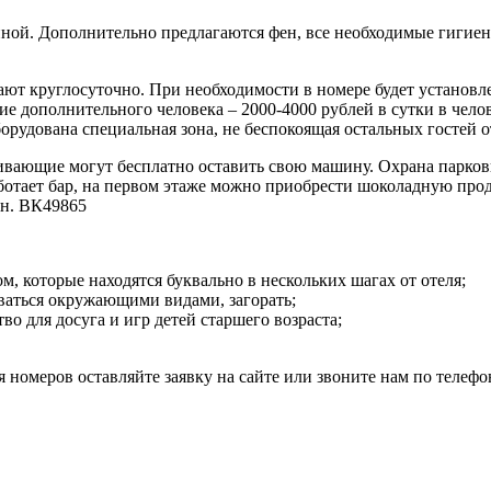
биной. Дополнительно предлагаются фен, все необходимые гиги
ают круглосуточно. При необходимости в номере будет установл
 дополнительного человека – 2000-4000 рублей в сутки в челове
борудована специальная зона, не беспокоящая остальных гостей о
живающие могут бесплатно оставить свою машину. Охрана парков
работает бар, на первом этаже можно приобрести шоколадную пр
он. ВК49865
, которые находятся буквально в нескольких шагах от отеля;
ваться окружающими видами, загорать;
во для досуга и игр детей старшего возраста;
номеров оставляйте заявку на сайте или звоните нам по телеф