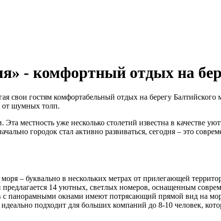
я» - комфортный отдых на бер
гая свои гостям комфортабельный отдых на берегу Балтийского 
и от шумных толп.
 Эта местность уже несколько столетий известна в качестве ую
чально городок стал активно развиваться, сегодня – это совр
 моря – буквально в нескольких метрах от прилегающей террито
и предлагается 14 уютных, светлых номеров, оснащенным совре
в с панорамными окнами имеют потрясающий прямой вид на море
идеально подходит для больших компаний до 8-10 человек, кото