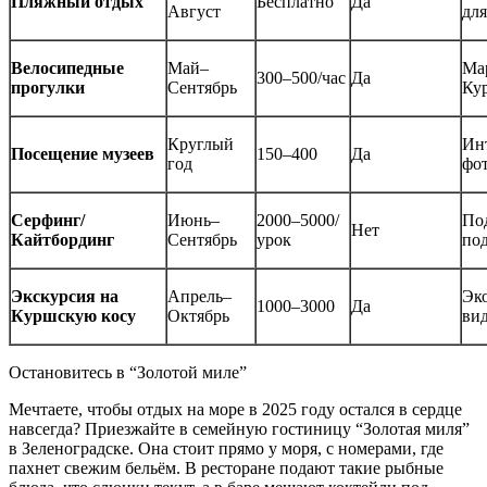
Пляжный отдых
Бесплатно
Да
Август
для
Велосипедные
Май–
Ма
300–500/час
Да
прогулки
Сентябрь
Ку
Круглый
Ин
Посещение музеев
150–400
Да
год
фо
Серфинг/
Июнь–
2000–5000/
Под
Нет
Кайтбординг
Сентябрь
урок
по
Экскурсия на
Апрель–
Эк
1000–3000
Да
Куршскую косу
Октябрь
ви
Остановитесь в “Золотой миле”
Мечтаете, чтобы отдых на море в 2025 году остался в сердце
навсегда? Приезжайте в семейную гостиницу “Золотая миля”
в Зеленоградске. Она стоит прямо у моря, с номерами, где
пахнет свежим бельём. В ресторане подают такие рыбные