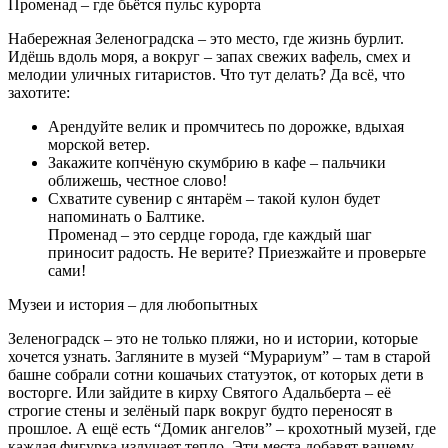
Променад – где бьётся пульс курорта
Набережная Зеленоградска – это место, где жизнь бурлит.
Идёшь вдоль моря, а вокруг – запах свежих вафель, смех и
мелодии уличных гитаристов. Что тут делать? Да всё, что
захотите:
Арендуйте велик и промчитесь по дорожке, вдыхая
морской ветер.
Закажите копчёную скумбрию в кафе – пальчики
оближешь, честное слово!
Схватите сувенир с янтарём – такой кулон будет
напоминать о Балтике.
Променад – это сердце города, где каждый шаг
приносит радость. Не верите? Приезжайте и проверьте
сами!
Музеи и история – для любопытных
Зеленоградск – это не только пляжи, но и истории, которые
хочется узнать. Загляните в музей “Мурариум” – там в старой
башне собрали сотни кошачьих статуэток, от которых дети в
восторге. Или зайдите в кирху Святого Адальберта – её
строгие стены и зелёный парк вокруг будто переносят в
прошлое. А ещё есть “Домик ангелов” – крохотный музей, где
каждая фигурка излучает тепло. Эти места добавят вашему