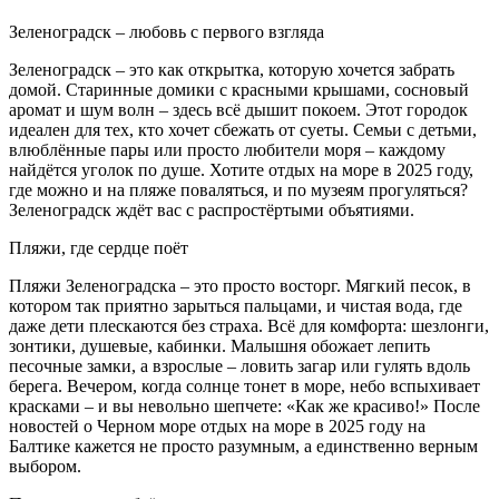
Зеленоградск – любовь с первого взгляда
Зеленоградск – это как открытка, которую хочется забрать
домой. Старинные домики с красными крышами, сосновый
аромат и шум волн – здесь всё дышит покоем. Этот городок
идеален для тех, кто хочет сбежать от суеты. Семьи с детьми,
влюблённые пары или просто любители моря – каждому
найдётся уголок по душе. Хотите отдых на море в 2025 году,
где можно и на пляже поваляться, и по музеям прогуляться?
Зеленоградск ждёт вас с распростёртыми объятиями.
Пляжи, где сердце поёт
Пляжи Зеленоградска – это просто восторг. Мягкий песок, в
котором так приятно зарыться пальцами, и чистая вода, где
даже дети плескаются без страха. Всё для комфорта: шезлонги,
зонтики, душевые, кабинки. Малышня обожает лепить
песочные замки, а взрослые – ловить загар или гулять вдоль
берега. Вечером, когда солнце тонет в море, небо вспыхивает
красками – и вы невольно шепчете: «Как же красиво!» После
новостей о Черном море отдых на море в 2025 году на
Балтике кажется не просто разумным, а единственно верным
выбором.