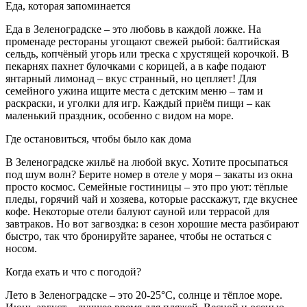
Еда, которая запоминается
Еда в Зеленоградске – это любовь в каждой ложке. На
променаде рестораны угощают свежей рыбой: балтийская
сельдь, копчёный угорь или треска с хрустящей корочкой. В
пекарнях пахнет булочками с корицей, а в кафе подают
янтарный лимонад – вкус странный, но цепляет! Для
семейного ужина ищите места с детским меню – там и
раскраски, и уголки для игр. Каждый приём пищи – как
маленький праздник, особенно с видом на море.
Где остановиться, чтобы было как дома
В Зеленоградске жильё на любой вкус. Хотите просыпаться
под шум волн? Берите номер в отеле у моря – закаты из окна
просто космос. Семейные гостиницы – это про уют: тёплые
пледы, горячий чай и хозяева, которые расскажут, где вкуснее
кофе. Некоторые отели балуют сауной или террасой для
завтраков. Но вот загвоздка: в сезон хорошие места разбирают
быстро, так что бронируйте заранее, чтобы не остаться с
носом.
Когда ехать и что с погодой?
Лето в Зеленоградске – это 20-25°C, солнце и тёплое море.