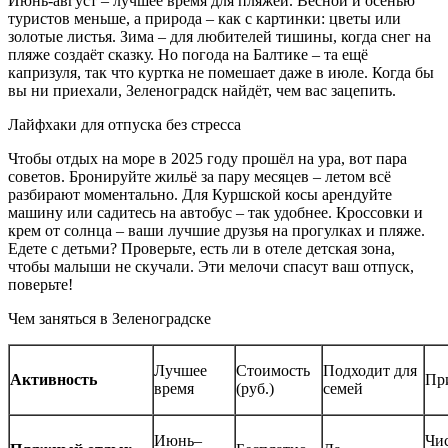
Июнь-август – лучшее время для пляжей. Весной и осенью
туристов меньше, а природа – как с картинки: цветы или
золотые листья. Зима – для любителей тишины, когда снег на
пляже создаёт сказку. Но погода на Балтике – та ещё
капризуля, так что куртка не помешает даже в июле. Когда бы
вы ни приехали, Зеленоградск найдёт, чем вас зацепить.
Лайфхаки для отпуска без стресса
Чтобы отдых на море в 2025 году прошёл на ура, вот пара
советов. Бронируйте жильё за пару месяцев – летом всё
разбирают моментально. Для Куршской косы арендуйте
машину или садитесь на автобус – так удобнее. Кроссовки и
крем от солнца – ваши лучшие друзья на прогулках и пляже.
Едете с детьми? Проверьте, есть ли в отеле детская зона,
чтобы малыши не скучали. Эти мелочи спасут ваш отпуск,
поверьте!
Чем заняться в Зеленоградске
Лучшее
Стоимость
Подходит для
Активность
Пр
время
(руб.)
семей
Июнь–
Чи