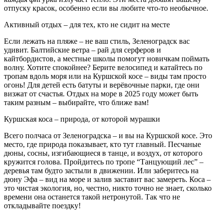
отпуску красок, особенно если вы любите что-то необычное.
Активный отдых – для тех, кто не сидит на месте
Если лежать на пляже – не ваш стиль, Зеленоградск вас
удивит. Балтийские ветра – рай для серферов и
кайтбордистов, а местные школы помогут новичкам поймать
волну. Хотите спокойнее? Берите велосипед и катайтесь по
тропам вдоль моря или на Куршской косе – виды там просто
огонь! Для детей есть батуты и верёвочные парки, где они
визжат от счастья. Отдых на море в 2025 году может быть
таким разным – выбирайте, что ближе вам!
Куршская коса – природа, от которой мурашки
Всего полчаса от Зеленоградска – и вы на Куршской косе. Это
место, где природа показывает, кто тут главный. Песчаные
дюны, сосны, изгибающиеся в танце, и воздух, от которого
кружится голова. Пройдитесь по тропе “Танцующий лес” –
деревья там будто застыли в движении. Или заберитесь на
дюну Эфа – вид на море и залив заставит вас замереть. Коса –
это чистая экология, но, честно, никто точно не знает, сколько
времени она останется такой нетронутой. Так что не
откладывайте поездку!